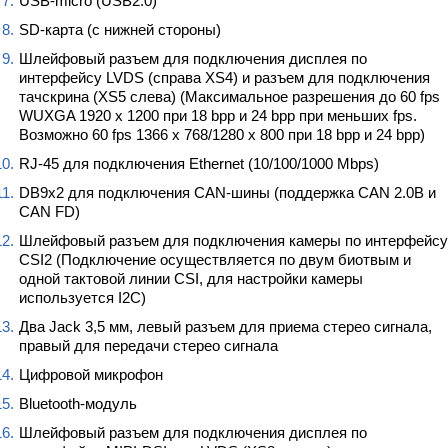
USB-micro (USB2.0)
SD-карта (с нижней стороны)
Шлейфовый разъем для подключения дисплея по
интерфейсу LVDS (справа XS4) и разъем для подключения
тачскрина (XS5 слева) (Максимальное разрешения до 60 fps
WUXGA 1920 x 1200 при 18 bpp и 24 bpp при меньших fps.
Возможно 60 fps 1366 x 768/1280 x 800 при 18 bpp и 24 bpp)
RJ-45 для подключения Ethernet (10/100/1000 Mbps)
DB9x2 для подключения CAN-шины (поддержка CAN 2.0B и
CAN FD)
Шлейфовый разъем для подключения камеры по интерфейсу
CSI2 (Подключение осуществляется по двум биотвым и
одной тактовой линии CSI, для настройки камеры
используется I2C)
Два Jack 3,5 мм, левый разъем для приема стерео сигнала,
правый для передачи стерео сигнала
Цифровой микрофон
Bluetooth-модуль
Шлейфовый разъем для подключения дисплея по