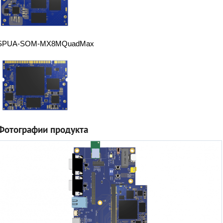
SPUA-SOM-MX8MQuadMax
Фотографии продукта