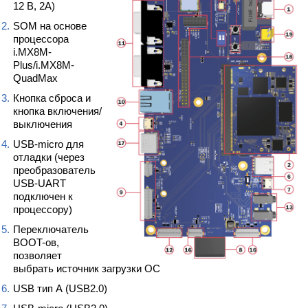
12 В, 2А)
SOM на основе
процессора
i.MX8M-
Plus/i.MX8M-
QuadMax
Кнопка сброса и
кнопка включения/
выключения
USB-micro для
отладки (через
преобразователь
USB-UART
подключен к
процессору)
Переключатель
BOOT-ов,
позволяет
выбрать источник загрузки ОС
USB тип А (USB2.0)