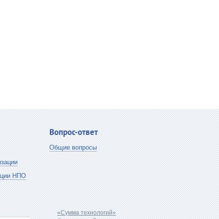
Вопрос-ответ
Общие вопросы
зации
кции НПО
«Сумма технологий»