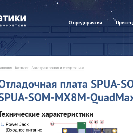
О предприятии
Пресс-
Главная
-
Каталог
-
Автотракторная и спецтехника
-
Отладочная плата SPUA-S
SPUA-SOM-MX8M-QuadMa
Технические характеристики
Power Jack
(Входное питание