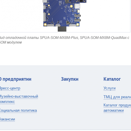
Вид отладочной платы SPUA-SOM-MX8M-Plus, SPUA-SOM-MX8M-QuadMax с
SOM модулем
О предприятии
Закупки
Каталог
Пресс-центр
Услуги
Музейно-выставочный
ТМЦ для реали
комплекс
Каталог проду
Социальная политика
автоматики
Вакансии