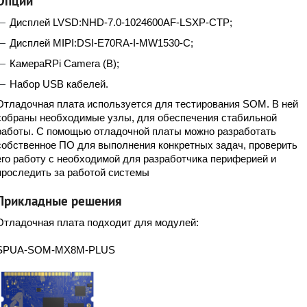
Опции
Дисплей LVSD:NHD-7.0-1024600AF-LSXP-CTP;
Дисплей
MIPI:DSI-E70RA-I-MW1530-C;
Камера
RPi Camera (B);
Набор
USB
кабелей.
Отладочная плата используется для тестирования
SOM
. В ней
собраны необходимые узлы, для обеспечения стабильной
работы. С помощью отладочной платы можно разработать
собственное ПО для выполнения конкретных задач, проверить
его работу с необходимой для разработчика периферией и
проследить за работой системы
Прикладные решения
Отладочная плата подходит для модулей:
SPUA-SOM-MX8M-PLUS