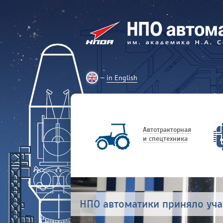
in English
Автотракторная
и спецтехника
НПО автоматики приняло уч