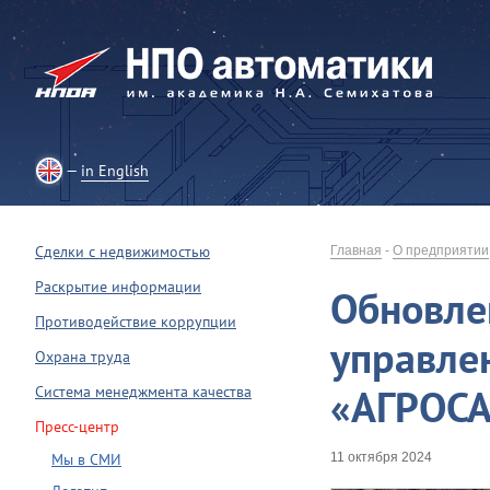
in English
Сделки с недвижимостью
Главная
-
О предприятии
Раскрытие информации
Обновле
Противодействие коррупции
управле
Охрана труда
«АГРОС
Система менеджмента качества
Пресс-центр
Мы в СМИ
11 октября 2024