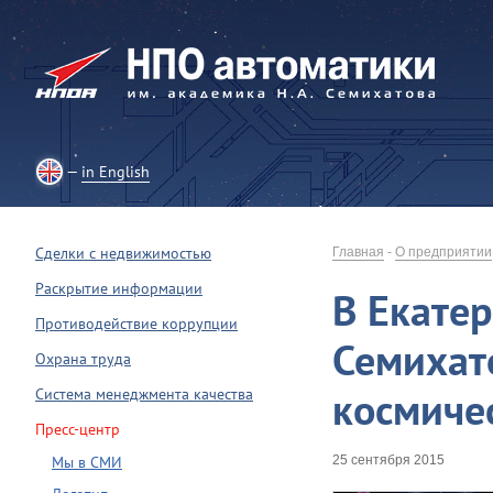
in English
Сделки с недвижимостью
Главная
-
О предприятии
Раскрытие информации
В Екатер
Противодействие коррупции
Семихат
Охрана труда
космиче
Система менеджмента качества
Пресс-центр
Мы в СМИ
25 сентября 2015