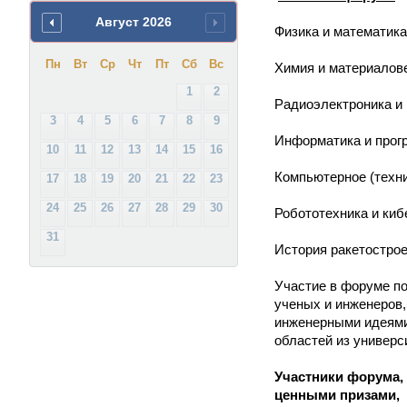
Август
2026
Физика и математика
Пн
Вт
Ср
Чт
Пт
Сб
Вс
Химия и материалов
1
2
Радиоэлектроника и
3
4
5
6
7
8
9
Информатика и прог
10
11
12
13
14
15
16
Компьютерное (техн
17
18
19
20
21
22
23
24
25
26
27
28
29
30
Робототехника и киб
31
История ракетостро
Участие в форуме п
ученых и инженеров
инженерными идеями
областей из универ
Участники форума,
ценными призами, 