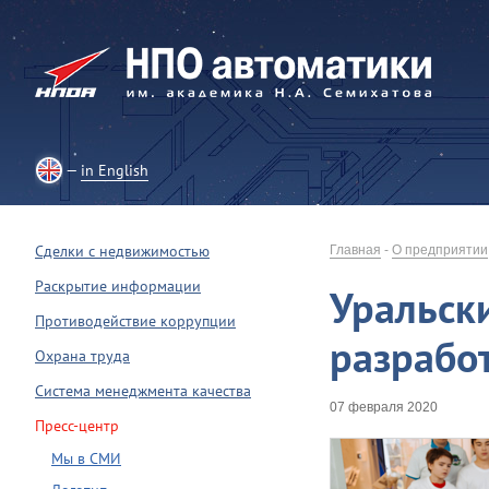
in English
Сделки с недвижимостью
Главная
-
О предприятии
Раскрытие информации
Уральск
Противодействие коррупции
разрабо
Охрана труда
Система менеджмента качества
07 февраля 2020
Пресс-центр
Мы в СМИ