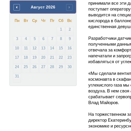
принимали все эти д
Август
2026
поступает оператору
выводится на специ
кислорода в баллоне
Пн
Вт
Ср
Чт
Пт
Сб
Вс
единственная девуш
1
2
Разработчики датчи
3
4
5
6
7
8
9
полученными данным
10
11
12
13
14
15
16
отвечала за комфорт
напечатали и запрог
17
18
19
20
21
22
23
избавляться от углек
24
25
26
27
28
29
30
«Мы сделали вентил
31
космонавта в скафан
углекислого газа мы
воздуха. В нем своя
срабатывает сервопр
Влад Майоров.
На торжественном з
директор Екатеринбу
экономике и ресурс