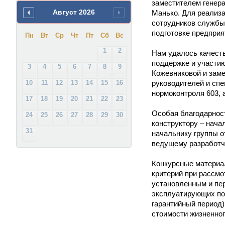
заместителем генера
Август
2026
Манько. Для реализа
сотрудников службы 
подготовке предприя
Пн
Вт
Ср
Чт
Пт
Сб
Вс
1
2
Нам удалось качест
поддержке и участию
3
4
5
6
7
8
9
Кожевниковой и заме
10
11
12
13
14
15
16
руководителей и сп
нормоконтроля 603, 
17
18
19
20
21
22
23
Особая благодарност
24
25
26
27
28
29
30
конструктору – нача
31
начальнику группы о
ведущему разработчи
Конкурсные материа
критерий при рассмо
установленным и пе
эксплуатирующих по
гарантийный период
стоимости жизненног