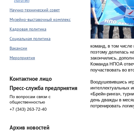
Логотип
Научно-технический совет
Музейно-выставочный комплекс
Кадровая политика
Социальная политика
команд, в том числе
Вакансии
поэтому делилась на 
Мероприятия
закончились, допол
Команда НПОА отвеча
поучаствовать во вт
Контактное лицо
Воодушевившись игр
Пресс-служба предприятия
интеллектуальных иг
«Брейн-ринга», турн
По вопросам связи с
день дважды в месяц
общественностью
потренировать логик
+7 (343) 263-72-40
Архив новостей