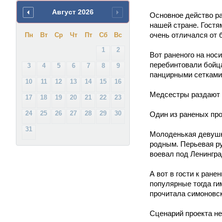
Август
2026
Основное действо р
нашей стране. Гостя
очень отличался от
Пн
Вт
Ср
Чт
Пт
Сб
Вс
1
2
Вот раненого на нос
перебинтовали бойца
3
4
5
6
7
8
9
панцирными сетками,
10
11
12
13
14
15
16
Медсестры раздают 
17
18
19
20
21
22
23
24
25
26
27
28
29
30
Один из раненых про
31
Молоденькая девушка
родным. Перьевая ру
воевал под Ленингра
А вот в гости к ран
популярные тогда ги
прочитала симоновс
Сценарий проекта не