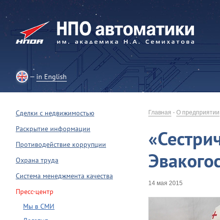
in English
Сделки с недвижимостью
Главная
-
О предприятии
Раскрытие информации
«Сестрич
Противодействие коррупции
Эвакого
Охрана труда
Система менеджмента качества
14 мая 2015
Пресс-центр
Мы в СМИ