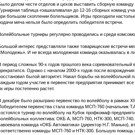
Было делом чести отделов и цехов выставить сборную команду 
Турнирная таблица «зашкаливала» до 12-16 сборных команд уч
при большом скоплении болельщиков. Игры проходили настолько
подачи мяча нельзя было определить победителя встречи.
Волейбольные турниры регулярно проводились и среди комсомо
Большой интерес представляли также товарищеские встречи м
«Молодежь». И не всегда молодежная команда оказывалась в л
В период сложных 90-х годов прошлого века соревновательный
прекратился. Однако с началом 2000-х годов после возрождени
восстановил былой авторитет. Накал борьбы на волейбольной 
каждым годом участие в первенстве предприятия принимает все
их игры постепенно растет.
В декабре было разыграно первенство по волейболу в рамках XI
Победителем первенства стала команда МСП-760 (начальник Т.А
состоялся турнир по волейболу на Кубок профкомаф предприят
волейбольных коллектива: ОКБ А, МСП-760, НТК-300, МСП-740. 
завоевала команда «ОКБ Автоматика» (директор Н.Г. Манько), вт
соответственно команды МСП-760 и НТК-300. Большую помощь в