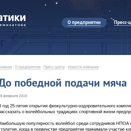
О предприятии
Пресс-
Главная
-
О предприятии
-
Пресс-центр
-
Новости компании
-
До победной подачи мяча
18 февраля 2016
В год 25-летия открытия физкультурно-оздоровительного компл
рассказать о волейбольных традициях спортивной жизни предпр
Наибольшую популярность волейбол среди сотрудников НПОА п
столетия, когда в первенстве предприятия принимали участие к