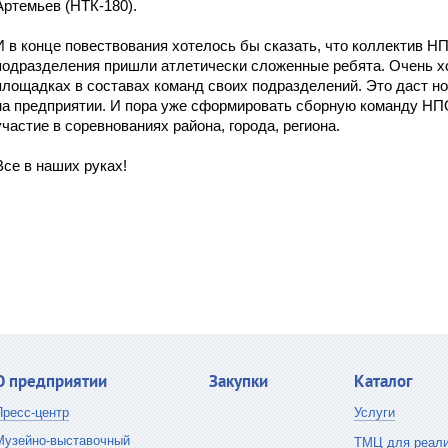
Артемьев (НТК-180).
И в конце повествования хотелось бы сказать, что коллектив 
подразделения пришли атлетически сложенные ребята. Очень х
площадках в составах команд своих подразделений. Это даст н
на предприятии. И пора уже сформировать сборную команду НП
участие в соревнованиях района, города, региона.
Все в наших руках!
О предприятии
Закупки
Каталог
Пресс-центр
Услуги
Музейно-выставочный
ТМЦ для реали