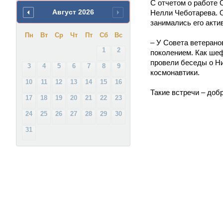
С отчетом о работе 
Август
2026
Нелли Чеботарева. 
занимались его актив
Пн
Вт
Ср
Чт
Пт
Сб
Вс
– У Совета ветерано
1
2
поколением. Как шеф
провели беседы о Ни
3
4
5
6
7
8
9
космонавтики.
10
11
12
13
14
15
16
Такие встречи – доб
17
18
19
20
21
22
23
24
25
26
27
28
29
30
31