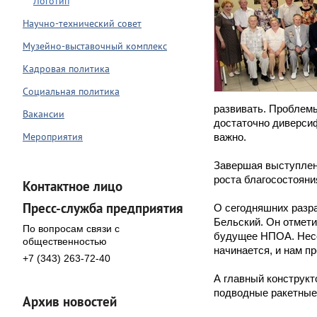
Логотип
Научно-технический совет
Музейно-выставочный комплекс
Кадровая политика
Социальная политика
развивать. Проблемы
Вакансии
достаточно диверси
Мероприятия
важно.
Завершая выступлени
роста благосостояни
Контактное лицо
Пресс-служба предприятия
О сегодняшних разра
Бельский. Он отмет
По вопросам связи с
будущее НПОА. Несо
общественностью
начинается, и нам п
+7 (343) 263-72-40
А главный конструк
подводные ракетные 
Архив новостей